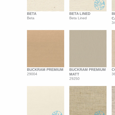
BETA
BETA LINED
B
Beta
Beta Lined
C
3
BUCKRAM PREMIUM
BUCKRAM PREMIUM
C
29004
3
MATT
29250