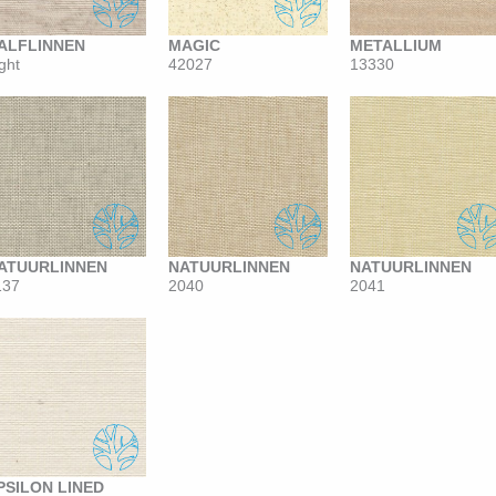
ALFLINNEN
MAGIC
METALLIUM
ght
42027
13330
ATUURLINNEN
NATUURLINNEN
NATUURLINNEN
137
2040
2041
PSILON LINED