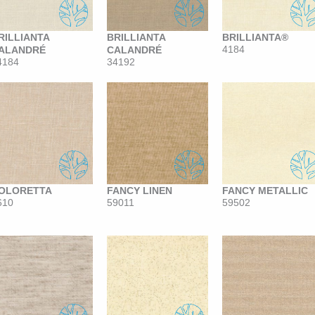
RILLIANTA
BRILLIANTA
BRILLIANTA®
4184
ALANDRÉ
CALANDRÉ
4184
34192
OLORETTA
FANCY LINEN
FANCY METALLIC
610
59011
59502