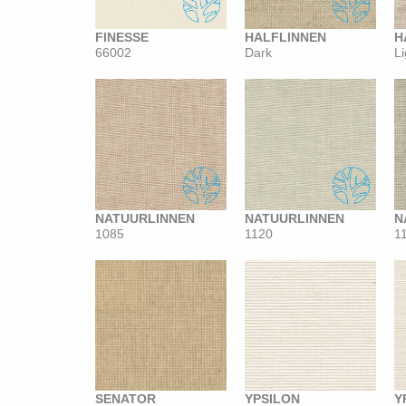
FINESSE
HALFLINNEN
H
66002
Dark
Li
NATUURLINNEN
NATUURLINNEN
N
1085
1120
1
SENATOR
YPSILON
Y