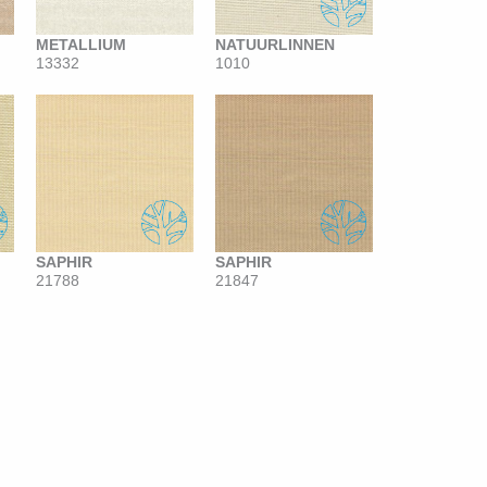
METALLIUM
NATUURLINNEN
13332
1010
SAPHIR
SAPHIR
21788
21847